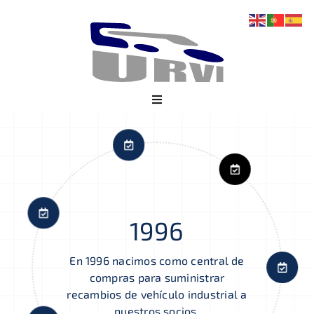
Skip
to
content
Toggle
Navigation
SOMOS
SOCIOS
SERVICIOS
1996
TRUCKLINE
PROVEEDORES
En 1996 nacimos como central de
compras para suministrar
ÁREA PRIVADA
recambios de vehículo industrial a
nuestros socios.