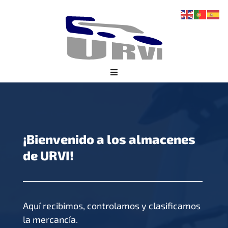
Skip
to
content
Toggle
Navigation
SOMOS
SOCIOS
¡Bienvenido a los almacenes
SERVICIOS
de URVI!
TRUCKLINE
PROVEEDORES
Aquí recibimos, controlamos y clasificamos
ÁREA PRIVADA
la mercancía.